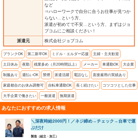
など
⇒ハローワークで自分に合うお仕事が見つか
らない…という方、
派遣が初めてで不安…という方、まずはジョ
ブコムにご相談ください！
派遣元
株式会社ジョブコム
ブランクOK
第二新卒OK
ミドル・エルダー応援
主婦・主夫歓迎
土日休み
夜勤
残業多め（月20時間以上）
メーカー
車通勤OK
大企業
制服あり
週払いOK
禁煙
派遣活躍
電話なし
直接雇用の実績あり
家庭都合のお休み調整可
自転車通勤OK
長く続けたい
コツコツとした仕事
大手企業で働きたい
一般派遣
無期派遣
あなたにおすすめの求人情報
＼深夜時給2000円！／ネジ締め→チェック→台車で運
ぶだけ
製造（組立・加工）