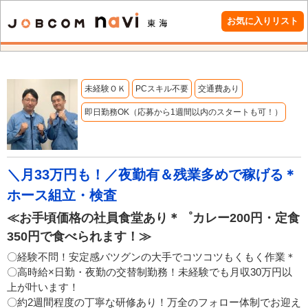
お気に入りリスト
未経験ＯＫ
PCスキル不要
交通費あり
即日勤務OK（応募から1週間以内のスタートも可！）
＼月33万円も！／夜勤有＆残業多めで稼げる＊
ホース組立・検査
≪お手頃価格の社員食堂あり＊゜カレー200円・定食
350円で食べられます！≫
〇経験不問！安定感バツグンの大手でコツコツもくもく作業＊
〇高時給×日勤・夜勤の交替制勤務！未経験でも月収30万円以
上が叶います！
〇約2週間程度の丁寧な研修あり！万全のフォロー体制でお迎え