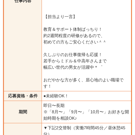
仕事内容
【担当より一言】
教育＆サポート体制ばっちり！
約2週間程度の研修があるので、
初めての方もご安心ください＾＾
久しぶりのお仕事復帰も応援！
若手からミドル＆中高年さんまで
幅広い世代の男女が活躍中＊゜
おだやかな方が多く、居心地のよい職場で
す！
応募資格・条件
●未経験OK！
即日〜長期
期間
※「8月〜」「9月〜」「10月〜」お好きな開
始時期を相談OK♪
▼下記2交替制（実働7時間45分／昼休憩45
分）