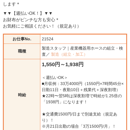
します＊
▼▼【週払いOK！】▼▼
お財布がピンチな方も安心＊
お気軽にご相談ください！（規定あり）
お仕事No.
21524
製造スタッフ｜産業機器用ホースの組立・検
職種
査／
製造（組立・加工）
1,550円～1,938円
＜週払いOK＞
■月収例：33万4000円（1550円×7時間45分×
日勤11日・夜勤10日＋残業代＋深夜割増）
時給
★22時〜翌5時は深夜割増で時給が1.25倍の
「1938円」になります！
★交通費1500円/日まで別途支給（規定あ
り）！
※月21日出勤の場合「3万1500円/月」！