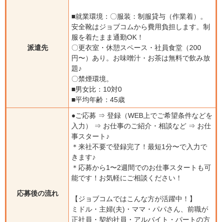
■就業環境：〇服装：制服貸与（作業着）。
安全靴はジョブコムから費用負担します。制
服を着たまま通勤OK！
派遣先
〇更衣室・休憩スペース・社員食堂（200
円〜）あり。お味噌汁・お茶は無料で飲み放
題♪
〇禁煙環境。
■男女比：10対0
■平均年齢：45歳
●ご応募 ⇒ 登録（WEB上でご希望条件などを
入力） ⇒ お仕事のご紹介・相談など ⇒ お仕
事スタート♪
＊来社不要で登録完了！最短1分〜で入力で
きます♪
＊応募から1〜2週間でのお仕事スタートも可
能です！お気軽にご相談ください！
応募後の流れ
【ジョブコムではこんな方が活躍中！】
ミドル・主婦(夫)・ママ・パパさん、前職が
正社員・契約社員・アルバイト・パートの方