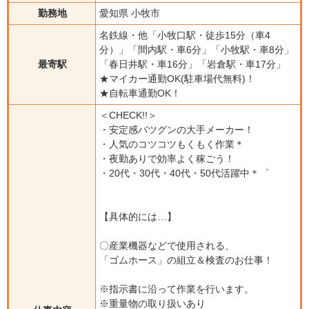
勤務地
愛知県 小牧市
名鉄線・他「小牧口駅・徒歩15分（車4
分）」「間内駅・車6分」「小牧駅・車8分」
最寄駅
「春日井駅・車16分」「岩倉駅・車17分」
★マイカー通勤OK(駐車場代無料)！
★自転車通勤OK！
＜CHECK!!＞
・安定感バツグンの大手メーカー！
・人気のコツコツもくもく作業＊
・夜勤ありで効率よく稼ごう！
・20代・30代・40代・50代活躍中＊゜
【具体的には…】
〇産業機器などで使用される、
「ゴムホース」の組立＆検査のお仕事！
※指示書に沿って作業を行います。
※重量物の取り扱いあり