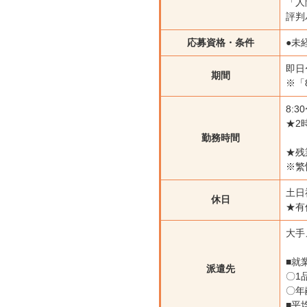
「人
評判
応募資格・条件
●未
即
期間
※「
8:
★2
勤務時間
★残
※繁
土日
休日
★有
大手
■就
派遣先
〇1
〇年
■平