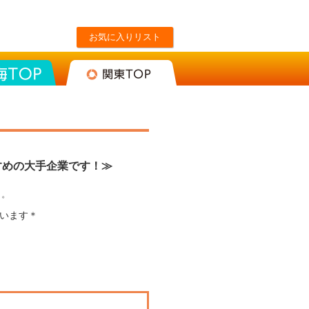
お気に入りリスト
東海TOP
関東TOP
すめの大手企業です！≫
゜
います＊