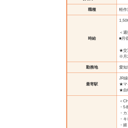
職種
軽作
1,5
＜週
時給
■月
★交
※月
勤務地
愛知
JR
最寄駅
★マ
★自
＜CH
・5
・カ
・キ
・嬉