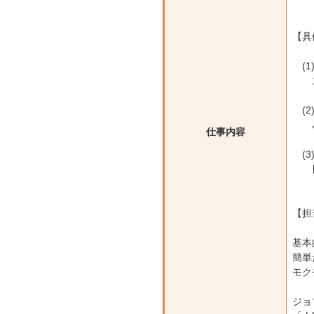
【具
(1
ス
(2
バ
仕事内容
(3
目
【担
基本
簡単
モク
ジョ