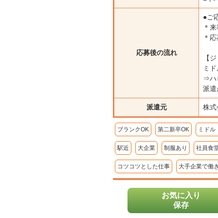
●ご
＊来
＊応
応募後の流れ
【ジ
ミド
⇒ハ
派遣
派遣元
株式
ブランクOK
第二新卒OK
ミドル
駅近
大企業
制服あり
社員食
コツコツとした仕事
大手企業で働
お気に入り
保存