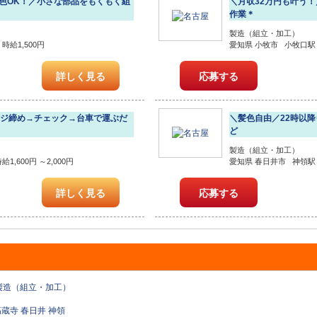
髪色OK！／小さな部品をもくもく組
＼月収32万円も叶う
作業＊
製造（組立・加工）
給1,500円
愛知県 小牧市 小牧口駅 
詳しく見る
応募する
ネジ締め→チェック→台車で運ぶだ
＼髪色自由／22時以降
ど
製造（組立・加工）
,600円 ～2,000円
愛知県 春日井市 神領駅 時
詳しく見る
応募する
製造（組立・加工）
高蔵寺
春日井
神領