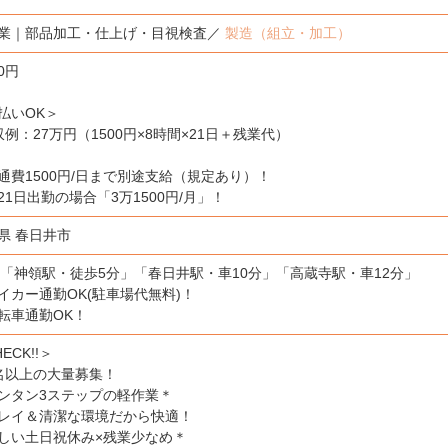
業｜部品加工・仕上げ・目視検査／
製造（組立・加工）
00円
払いOK＞
収例：27万円（1500円×8時間×21日＋残業代）
通費1500円/日まで別途支給（規定あり）！
21日出勤の場合「3万1500円/月」！
県 春日井市
線「神領駅・徒歩5分」「春日井駅・車10分」「高蔵寺駅・車12分」
イカー通勤OK(駐車場代無料)！
転車通勤OK！
ECK!!＞
名以上の大量募集！
ンタン3ステップの軽作業＊
レイ＆清潔な環境だから快適！
しい土日祝休み×残業少なめ＊