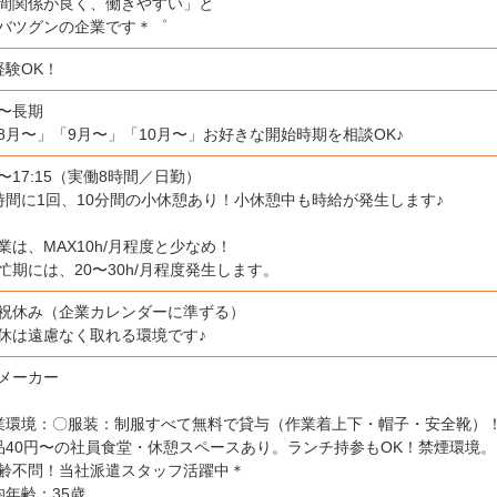
間関係が良く、働きやすい」と
バツグンの企業です＊゜
経験OK！
日〜長期
8月〜」「9月〜」「10月〜」お好きな開始時期を相談OK♪
30〜17:15（実働8時間／日勤）
時間に1回、10分間の小休憩あり！小休憩中も時給が発生します♪
業は、MAX10h/月程度と少なめ！
忙期には、20〜30h/月程度発生します。
祝休み（企業カレンダーに準ずる）
休は遠慮なく取れる環境です♪
メーカー
業環境：〇服装：制服すべて無料で貸与（作業着上下・帽子・安全靴）
品40円〜の社員食堂・休憩スペースあり。ランチ持参もOK！禁煙環境。
齢不問！当社派遣スタッフ活躍中＊
均年齢：35歳