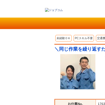
未経験ＯＫ
PCスキル不要
交通
＼同じ作業を繰り返す
お仕事No.
176