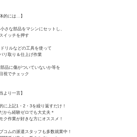
体的には…】
)小さな部品をマシンにセットし、
イッチを押す
)ドリルなどの工具を使って
リ取り＆仕上げ作業
)部品に傷がついていないか等を
視でチェック
当より一言】
的に上記1・2・3を繰り返すだけ！
だから経験ゼロでも大丈夫＊
モク作業が好きな方にオススメ！
ブコムの派遣スタッフも多数就業中！