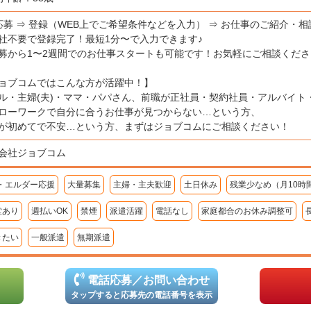
応募 ⇒ 登録（WEB上でご希望条件などを入力） ⇒ お仕事のご紹介・相
社不要で登録完了！最短1分〜で入力できます♪
募から1〜2週間でのお仕事スタートも可能です！お気軽にご相談くださ
ョブコムではこんな方が活躍中！】
ル・主婦(夫)・ママ・パパさん、前職が正社員・契約社員・アルバイト
ローワークで自分に合うお仕事が見つからない…という方、
が初めてで不安…という方、まずはジョブコムにご相談ください！
会社ジョブコム
・エルダー応援
大量募集
主婦・主夫歓迎
土日休み
残業少なめ（月10時
堂あり
週払いOK
禁煙
派遣活躍
電話なし
家庭都合のお休み調整可
きたい
一般派遣
無期派遣
電話応募／お問い合わせ
タップすると応募先の電話番号を表示