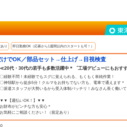
費あり
即日勤務OK（応募から1週間以内のスタートも可！）
だけでOK／部品セット→仕上げ→目視検査
≪20代・30代の若手も多数活躍中＊゜工場デビューにもおす
〇経験不問！未経験でもスグに覚えられる、もくもく単純作業！
〇神領駅から徒歩5分！クルマをお持ちでない方も、電車で通えます＊
〇派遣スタッフが大勢いるから受入体制バッチリ！みなさん長く働いて
▼▼【週払いOK！】▼▼
お財布がピンチな方も安心＊
お気軽にご相談ください！（規定あり）
30