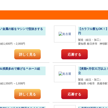
！／金属の板をマシンで型抜きする
【カラフル髪もOK！】
円
製造（組立・加工）
,600円 ～2,000円
愛知県 春日井市 神領駅 
詳しく見る
応募する
有＆残業多めで稼げる＊ホース組
【夜勤×月収31万以上
立
製造（組立・加工）
,550円 ～1,938円
愛知県 小牧市 高蔵寺駅 時
詳しく見る
応募する