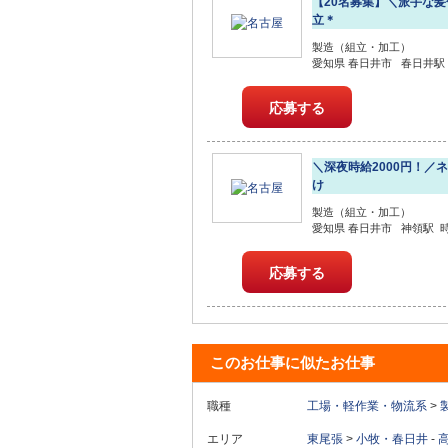
【20名募集】＼派手な
立＊
製造（組立・加工）
愛知県 春日井市 春日井駅 時
応募する
＼深夜時給2000円！／
け
製造（組立・加工）
愛知県 春日井市 神領駅 時給1
応募する
このお仕事に似たお仕事
職種
工場・軽作業・物流系
>
エリア
東尾張
>
小牧・春日井
-