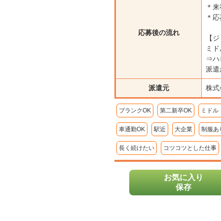
＊来
＊応
応募後の流れ
【ジ
ミド
⇒ハ
派遣
派遣元
株式
ブランクOK
第二新卒OK
ミドル
車通勤OK
駅近
大企業
制服あ
長く続けたい
コツコツとした仕事
お気に入り
保存