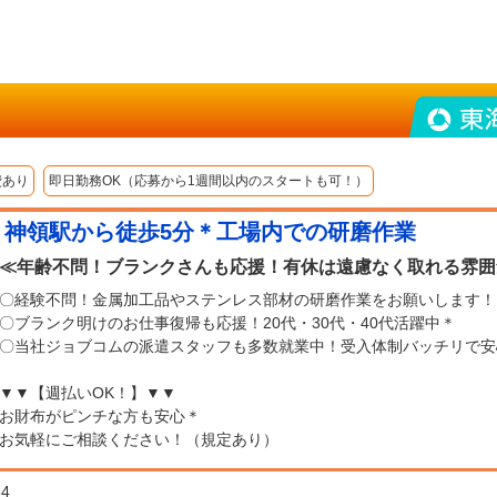
費あり
即日勤務OK（応募から1週間以内のスタートも可！）
！神領駅から徒歩5分＊工場内での研磨作業
≪年齢不問！ブランクさんも応援！有休は遠慮なく取れる雰囲
〇経験不問！金属加工品やステンレス部材の研磨作業をお願いします！
〇ブランク明けのお仕事復帰も応援！20代・30代・40代活躍中＊
〇当社ジョブコムの派遣スタッフも多数就業中！受入体制バッチリで安
▼▼【週払いOK！】▼▼
お財布がピンチな方も安心＊
お気軽にご相談ください！（規定あり）
84