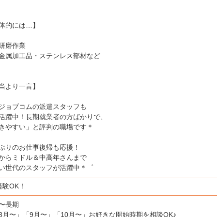
体的には…】
研磨作業
属加工品・ステンレス部材など
当より一言】
ジョブコムの派遣スタッフも
活躍中！長期就業者の方ばかりで、
きやすい」と評判の職場です＊
ぶりのお仕事復帰も応援！
からミドル＆中高年さんまで
い世代のスタッフが活躍中＊゜
経験OK！
日〜長期
8月〜」「9月〜」「10月〜」お好きな開始時期を相談OK♪