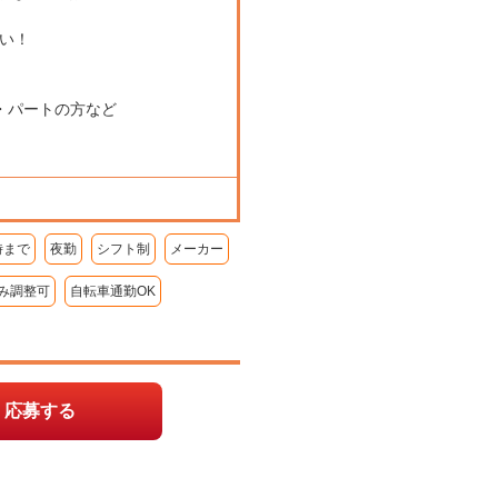
い！
・パートの方など
時まで
夜勤
シフト制
メーカー
み調整可
自転車通勤OK
応募する