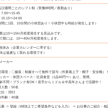
記2週間ごとのシフト制（実働8時間／夜勤あり）
7:00〜15:45
15:15〜24:00
時間に1回、10分間の小休憩あり！小休憩中も時給が発生します♪
業は10〜15h/月程度発生する見込みです。
忙期には、10〜40h/月程度発生します。
祝休み（企業カレンダーに準ずる）
休は遠慮なく取れる環境です♪
メーカー
業環境：〇服装：制服すべて無料で貸与（作業着上下・帽子・安全靴）
ッカー・休憩スペース・社員食堂（1品40円〜）あり。禁煙。
齢不問！ブランク有OK！若手からミドル＆中高年さんまで活躍中！
署人数：50名
女比：3対2
均年齢：40歳
応募 ⇒ 登録（WEB上でご希望条件などを入力） ⇒ お仕事のご紹介・相