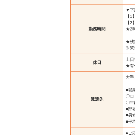
▼下
【1】
【2】
勤務時間
★2
★残
※繁
土日
休日
★有
大手
■就
〇ロ
派遣先
〇年
■部
■男
■平
●ご