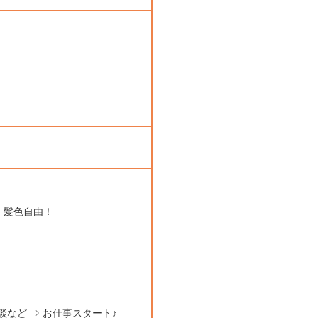
！髪色自由！
談など ⇒ お仕事スタート♪