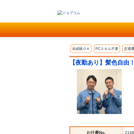
未経験ＯＫ
PCスキル不要
交通
【夜勤あり】髪色自由
お仕事No.
214