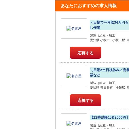
あなたにおすすめの求人情報
＜日勤で⇒月収34万円
し作業
製造（組立・加工）
愛知県 小牧市 小牧口駅 時給
応募する
＼日勤×土日祝休み／定
業など
製造（組立・加工）
愛知県 春日井市 神領駅 時給
応募する
【22時以降は＠2000
製造（組立・加工）