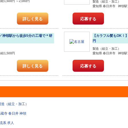
,600円 ～2,000円
製造（組立・加工）
愛知県 春日井市 神領駅 
詳しく見る
応募する
／神領駅から徒歩5分の工場で＊研
【カラフル髪もOK！】
円
製造（組立・加工）
1,500円
愛知県 春日井市 神領駅 
詳しく見る
応募する
製造（組立・加工）
高蔵寺
春日井
神領
流系 求人