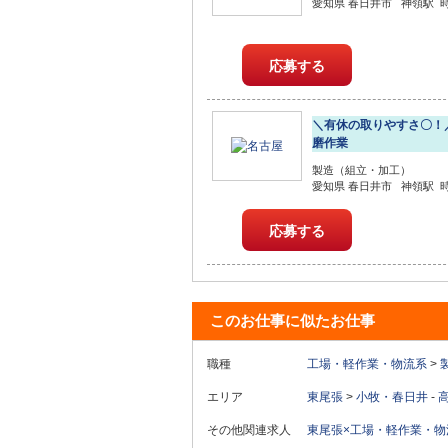
愛知県 春日井市 神領駅 時給1
応募する
＼有休の取りやすさ〇！
磨作業
製造（組立・加工）
愛知県 春日井市 神領駅 時給
応募する
このお仕事に似たお仕事
職種
工場・軽作業・物流系
>
エリア
東尾張
>
小牧・春日井
-
その他関連求人
東尾張×工場・軽作業・物