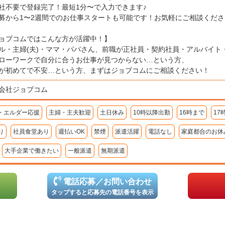
社不要で登録完了！最短1分〜で入力できます♪
募から1〜2週間でのお仕事スタートも可能です！お気軽にご相談くださ
ョブコムではこんな方が活躍中！】
ル・主婦(夫)・ママ・パパさん、前職が正社員・契約社員・アルバイト
ローワークで自分に合うお仕事が見つからない…という方、
が初めてで不安…という方、まずはジョブコムにご相談ください！
会社ジョブコム
・エルダー応援
主婦・主夫歓迎
土日休み
10時以降出勤
16時まで
17
り
社員食堂あり
週払いOK
禁煙
派遣活躍
電話なし
家庭都合のお休
大手企業で働きたい
一般派遣
無期派遣
電話応募／お問い合わせ
タップすると応募先の電話番号を表示