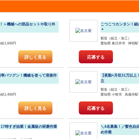
も！＞機械への部品セットや取り外
こつこつカンタン！細
＊
製造（組立・加工）
1,600円
愛知県 春日井市 神領駅 
詳しく見る
応募する
着率バツグン！機械を使って溶接作
【夜勤×月収31万以上
立
製造（組立・加工）
1,400円
愛知県 小牧市 高蔵寺駅 時
詳しく見る
応募する
円】17時すぎ始業！金属板の研磨作業
＼4名募集！／髪色自
め作業