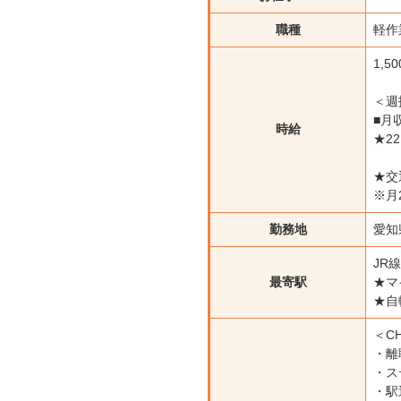
職種
軽作
1,5
＜週
■月
時給
★2
★交
※月
勤務地
愛知
JR
最寄駅
★マ
★自
＜CH
・離
・ス
・駅