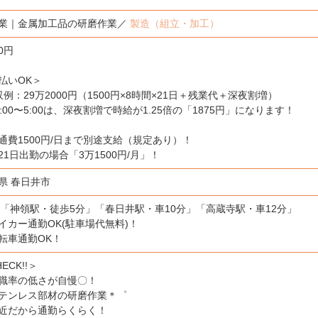
業｜金属加工品の研磨作業／
製造（組立・加工）
00円
払いOK＞
収例：29万2000円（1500円×8時間×21日＋残業代＋深夜割増）
2:00〜5:00は、深夜割増で時給が1.25倍の「1875円」になります！
通費1500円/日まで別途支給（規定あり）！
21日出勤の場合「3万1500円/月」！
県 春日井市
線「神領駅・徒歩5分」「春日井駅・車10分」「高蔵寺駅・車12分」
イカー通勤OK(駐車場代無料)！
転車通勤OK！
ECK!!＞
職率の低さが自慢〇！
テンレス部材の研磨作業＊゜
近だから通勤らくらく！