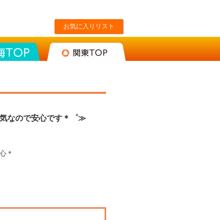
お気に入りリスト
東海TOP
関東TOP
気なので安心です＊゜≫
心＊