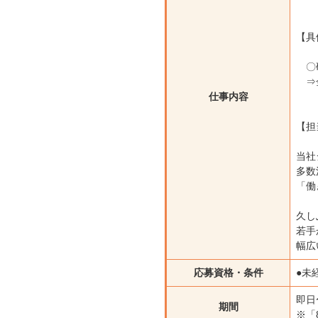
【具
〇
⇒金
仕事内容
【担
当社
多数
「働
久し
若手
幅広
応募資格・条件
●未
即
期間
※「