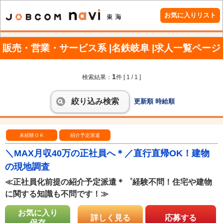
お気に入りリスト
販売・営業・サービス系 |名鉄岐阜 |求人一覧ページ
1
検索結果：
件
[ 1 / 1 ]
絞り込み検索
更新順
時給順
未経験ＯＫ
紹介予定派遣
＼MAX月収40万の正社員へ＊／直行直帰OK！建物
の現地調査
≪正社員化前提の紹介予定派遣＊゜経験不問！住宅や建物
に関する知識も不問です！≫
お気に入り
詳しく見る
応募する
保存