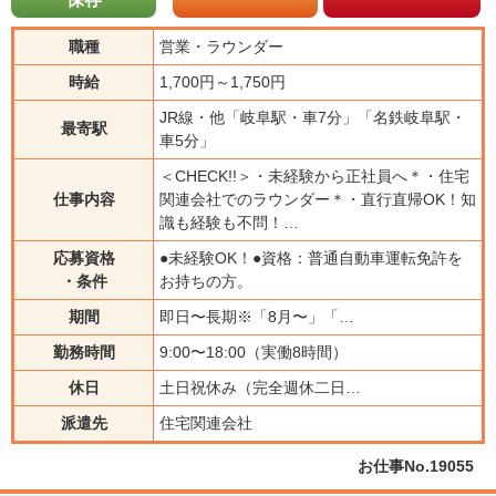
職種
営業・ラウンダー
時給
1,700円～1,750円
JR線・他「岐阜駅・車7分」「名鉄岐阜駅・
最寄駅
車5分」
＜CHECK!!＞・未経験から正社員へ＊・住宅
仕事内容
関連会社でのラウンダー＊・直行直帰OK！知
識も経験も不問！…
応募資格
●未経験OK！●資格：普通自動車運転免許を
・条件
お持ちの方。
期間
即日〜長期※「8月〜」「…
勤務時間
9:00〜18:00（実働8時間）
休日
土日祝休み（完全週休二日…
派遣先
住宅関連会社
お仕事No.19055