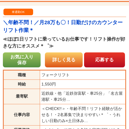
車通勤OK
＼年齢不問！／月28万も〇！日勤だけのカウンター
リフト作業＊
≪ほぼ1日リフトに乗っているお仕事です！リフト操作が好
きな方にオススメ＊゜≫
お気に入り
詳しく見る
応募する
保存
職種
フォークリフト
時給
1,550円
近鉄線・他「近鉄弥富駅・車25分」「名古屋
最寄駅
港駅・車25分…
＜CHECK!!＞・年齢不問！リフト経験が活か
仕事内容
せる！・2名募集で決まりやすい＊゜・うれ
しい日勤のみ×土日休み…