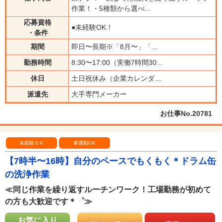
作業！・5種類から選べ…
応募資格
●未経験OK！
・条件
期間
即日〜長期※「8月〜」「…
勤務時間
8:30〜17:00（実働7時間30…
休日
土日祝休み（企業カレンダ…
派遣先
大手専門メーカー
お仕事No.20781
未経験ＯＫ
車通勤OK
【7時半〜16時】自分のペースでもくもく＊ドラム缶
の洗浄作業
≪同じ作業を繰り返すルーチンワーク！工場勤務が初めて
の方も大歓迎です＊゜≫
お気に入り