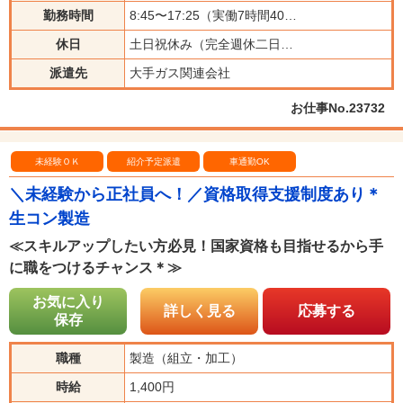
勤務時間
8:45〜17:25（実働7時間40…
休日
土日祝休み（完全週休二日…
派遣先
大手ガス関連会社
お仕事No.23732
未経験ＯＫ
紹介予定派遣
車通勤OK
＼未経験から正社員へ！／資格取得支援制度あり＊
生コン製造
≪スキルアップしたい方必見！国家資格も目指せるから手
に職をつけるチャンス＊≫
お気に入り
詳しく見る
応募する
保存
職種
製造（組立・加工）
時給
1,400円