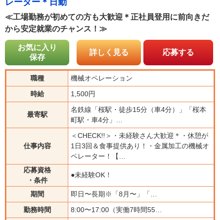
レーター＊日勤
≪工場勤務が初めての方も大歓迎＊正社員登用に前向きだ
から安定就業のチャンス！≫
お気に入り
詳しく見る
応募する
保存
職種
機械オペレーション
時給
1,500円
名鉄線「桜駅・徒歩15分（車4分）」「桜本
最寄駅
町駅・車4分」…
＜CHECK!!＞・未経験さん大歓迎＊・休憩が
仕事内容
1日3回＆食事提供あり！・金属加工の機械オ
ペレーター！【…
応募資格
●未経験OK！
・条件
期間
即日〜長期※「8月〜」「…
勤務時間
8:00〜17:00（実働7時間55…