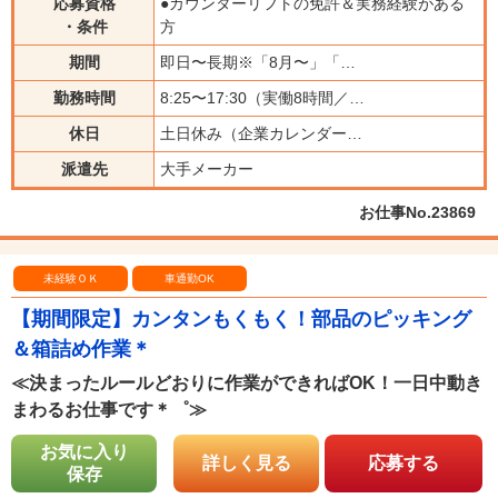
応募資格
●カウンターリフトの免許＆実務経験がある
・条件
方
期間
即日〜長期※「8月〜」「…
勤務時間
8:25〜17:30（実働8時間／…
休日
土日休み（企業カレンダー…
派遣先
大手メーカー
お仕事No.23869
未経験ＯＫ
車通勤OK
【期間限定】カンタンもくもく！部品のピッキング
＆箱詰め作業＊
≪決まったルールどおりに作業ができればOK！一日中動き
まわるお仕事です＊゜≫
お気に入り
詳しく見る
応募する
保存