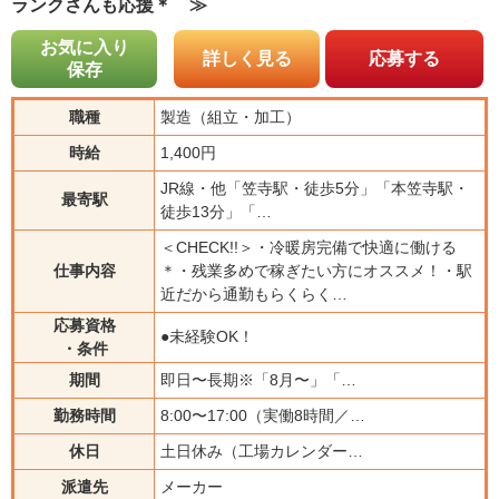
ランクさんも応援＊゜≫
お気に入り
詳しく見る
応募する
保存
職種
製造（組立・加工）
時給
1,400円
JR線・他「笠寺駅・徒歩5分」「本笠寺駅・
最寄駅
徒歩13分」「…
＜CHECK!!＞・冷暖房完備で快適に働ける
仕事内容
＊・残業多めで稼ぎたい方にオススメ！・駅
近だから通勤もらくらく…
応募資格
●未経験OK！
・条件
期間
即日〜長期※「8月〜」「…
勤務時間
8:00〜17:00（実働8時間／…
休日
土日休み（工場カレンダー…
派遣先
メーカー