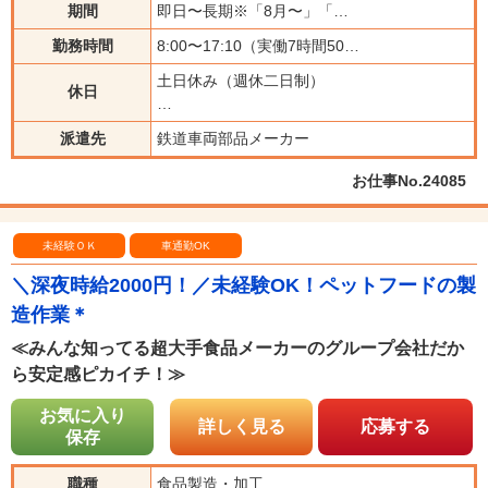
期間
即日〜長期※「8月〜」「…
勤務時間
8:00〜17:10（実働7時間50…
土日休み（週休二日制）
休日
…
派遣先
鉄道車両部品メーカー
お仕事No.24085
未経験ＯＫ
車通勤OK
＼深夜時給2000円！／未経験OK！ペットフードの製
造作業＊
≪みんな知ってる超大手食品メーカーのグループ会社だか
ら安定感ピカイチ！≫
お気に入り
詳しく見る
応募する
保存
職種
食品製造・加工