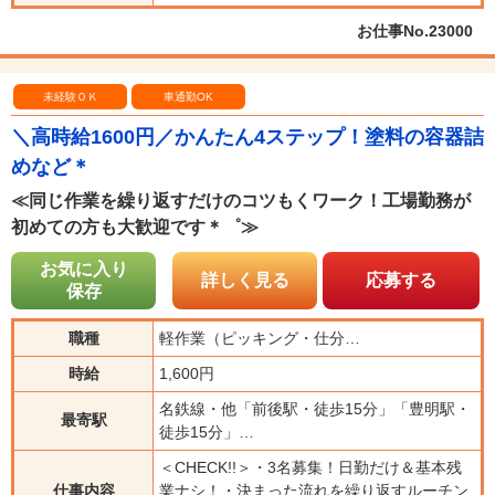
お仕事No.23000
未経験ＯＫ
車通勤OK
＼高時給1600円／かんたん4ステップ！塗料の容器詰
めなど＊
≪同じ作業を繰り返すだけのコツもくワーク！工場勤務が
初めての方も大歓迎です＊゜≫
お気に入り
詳しく見る
応募する
保存
職種
軽作業（ピッキング・仕分…
時給
1,600円
名鉄線・他「前後駅・徒歩15分」「豊明駅・
最寄駅
徒歩15分」…
＜CHECK!!＞・3名募集！日勤だけ＆基本残
仕事内容
業ナシ！・決まった流れを繰り返すルーチン