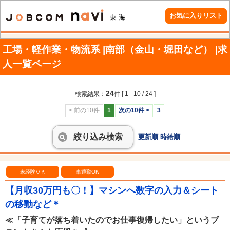
お気に入りリスト
工場・軽作業・物流系 |南部（金山・堀田など） |求
人一覧ページ
24
検索結果：
件
[ 1 - 10 / 24 ]
< 前の10件
1
次の10件 >
3
絞り込み検索
更新順
時給順
未経験ＯＫ
車通勤OK
【月収30万円も〇！】マシンへ数字の入力＆シート
の移動など＊
≪「子育てが落ち着いたのでお仕事復帰したい」というブ