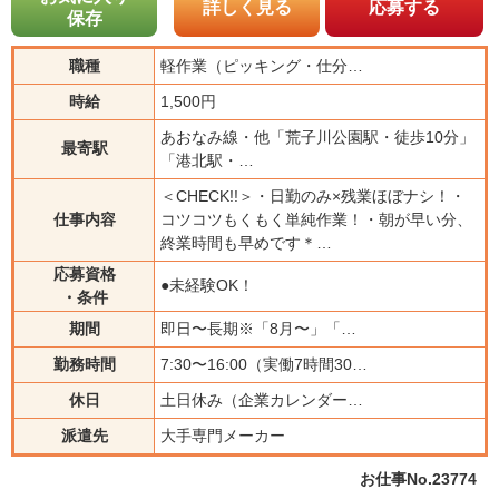
詳しく見る
応募する
保存
職種
軽作業（ピッキング・仕分…
時給
1,500円
あおなみ線・他「荒子川公園駅・徒歩10分」
最寄駅
「港北駅・…
＜CHECK!!＞・日勤のみ×残業ほぼナシ！・
仕事内容
コツコツもくもく単純作業！・朝が早い分、
終業時間も早めです＊…
応募資格
●未経験OK！
・条件
期間
即日〜長期※「8月〜」「…
勤務時間
7:30〜16:00（実働7時間30…
休日
土日休み（企業カレンダー…
派遣先
大手専門メーカー
お仕事No.23774