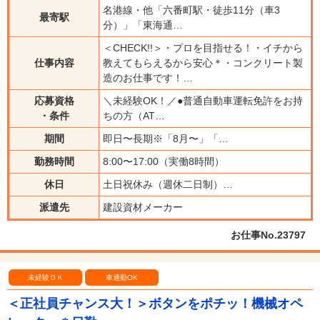
名港線・他「六番町駅・徒歩11分（車3
最寄駅
分）」「東海通…
＜CHECK!!＞・プロを目指せる！・イチから
仕事内容
教えてもらえるから安心＊・コンクリート製
造のお仕事です！…
応募資格
＼未経験OK！／●普通自動車運転免許をお持
・条件
ちの方（AT…
期間
即日〜長期※「8月〜」「…
勤務時間
8:00〜17:00（実働8時間）
休日
土日祝休み（週休二日制）…
派遣先
建設資材メーカー
お仕事No.23797
未経験ＯＫ
車通勤OK
＜正社員チャンス大！＞ボタンをポチッ！機械オペ