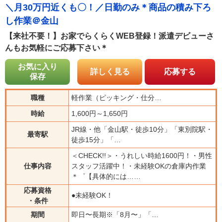
＼月30万円近くも〇！／日勤のみ＊商品の積み下ろ
し作業＠金山
【来社不要！】お家でらくらくWEB登録！派遣デビューさ
んもお気軽にご応募下さい＊
お気に入り
詳しく見る
応募する
保存
職種
軽作業（ピッキング・仕分…
時給
1,600円～1,650円
JR線・他「金山駅・徒歩10分」「東別院駅・
最寄駅
徒歩15分」「…
＜CHECK!!＞・うれしい時給1600円！・男性
仕事内容
スタッフ活躍中！・未経験OKの倉庫内作業
＊゜【具体的には……
応募資格
●未経験OK！
・条件
期間
即日〜長期※「8月〜」「…