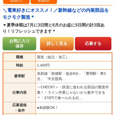
未経験ＯＫ
車通勤OK
＼電車好きにオススメ！／新幹線などの内装部品を
モクモク製造＊
▼夏季休暇は7月に3日間と8月のお盆に5日間の計2回あ
り！リフレッシュできます＊
お気に入り
詳しく見る
応募する
保存
職種
製造（組立・加工）
時給
1,400円
名鉄線「前後駅・徒歩8分」「豊明駅・車3
最寄駅
分」「中京競馬…
＜CHECK!!＞・鉄道に使われる部品の製造作
仕事内容
業！・ライン作業じゃないから集中できる
＊・370円で食べられる社…
応募資格
●未経験OK！
・条件