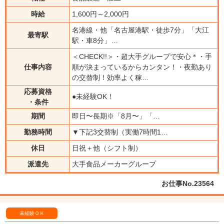
時給
1,600円～2,000円
名港線・他「名古屋港駅・徒歩7分」「大江
最寄駅
駅・車8分」…
＜CHECK!!＞・超大手グループで安心＊・手
仕事内容
順が決まっているからカンタン！・夜勤あり
の交替制！効率よく稼…
応募資格
●未経験OK！
・条件
期間
即日〜長期※「8月〜」「…
勤務時間
▼下記3交替制（実働7時間1…
休日
日祝＋他（シフト制）
派遣先
大手食品メーカーグループ
お仕事No.23564
未経験ＯＫ