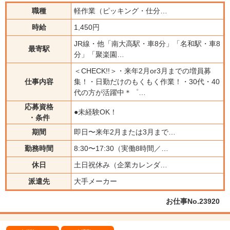
職種
軽作業（ピッキング・仕分…
時給
1,450円
JR線・他「南大高駅・車8分」「名和駅・車8
最寄駅
分」「聚楽園…
＜CHECK!!＞・来年2月or3月までの増員募
仕事内容
集！・日勤だけのもくもく作業！・30代・40
代の方が活躍中＊゜…
応募資格
●未経験OK！
・条件
期間
即日〜来年2月または3月まで…
勤務時間
8:30〜17:30（実働8時間／…
休日
土日祝休み（企業カレンダ…
派遣先
大手メーカー
お仕事No.23920