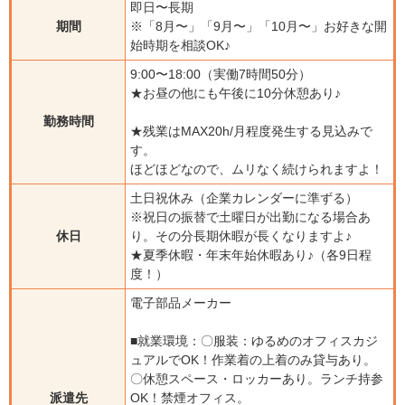
即日〜長期
期間
※「8月〜」「9月〜」「10月〜」お好きな開
始時期を相談OK♪
9:00〜18:00（実働7時間50分）
★お昼の他にも午後に10分休憩あり♪
勤務時間
★残業はMAX20h/月程度発生する見込みで
す。
ほどほどなので、ムリなく続けられますよ！
土日祝休み（企業カレンダーに準ずる）
※祝日の振替で土曜日が出勤になる場合あ
休日
り。その分長期休暇が長くなりますよ♪
★夏季休暇・年末年始休暇あり♪（各9日程
度！）
電子部品メーカー
■就業環境：〇服装：ゆるめのオフィスカジ
ュアルでOK！作業着の上着のみ貸与あり。
〇休憩スペース・ロッカーあり。ランチ持参
派遣先
OK！禁煙オフィス。