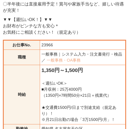
〇半年後には直接雇用予定！賞与や家族手当など、嬉しい待遇
が充実！
▼▼【週払いOK！】▼▼
お財布がピンチな方も安心＊
お気軽にご相談ください！（規定あり）
お仕事No.
23966
一般事務｜システム入力・注文書発行・検品
職種
／
一般事務・OA事務
1,350円～1,500円
＜週払いOK＞
■月収例：25万4000円
時給
（1350円×7時間50分×21日＋残業代）
★交通費1500円/日まで別途支給（規定あ
り）！
※月21日出勤の場合「3万1500円/月」！
勤務地
愛知県 名古屋市天白区