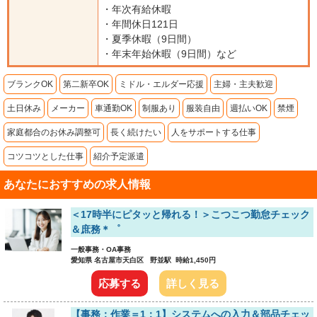
・年次有給休暇
・年間休日121日
・夏季休暇（9日間）
・年末年始休暇（9日間）など
ブランクOK
第二新卒OK
ミドル・エルダー応援
主婦・主夫歓迎
土日休み
メーカー
車通勤OK
制服あり
服装自由
週払いOK
禁煙
家庭都合のお休み調整可
長く続けたい
人をサポートする仕事
コツコツとした仕事
紹介予定派遣
あなたにおすすめの求人情報
＜17時半にピタッと帰れる！＞こつこつ勤怠チェック
＆庶務＊゜
一般事務・OA事務
愛知県 名古屋市天白区 野並駅 時給1,450円
応募する
詳しく見る
【事務：作業＝1：1】システムへの入力＆部品チェッ