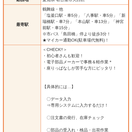
鶴舞線・他
「塩釜口駅・車5分」「八事駅・車5分」「新
瑞橋駅・車7分」「本山駅・車13分」「神宮
最寄駅
前駅・車15分」
※市バス「島田橋」停より徒歩3分！
★マイカー通勤OK(駐車場代無料)！
＜CHECK!!＞
・初心者さんも歓迎！
・電子部品メーカーで事務＆軽作業＊
・座りっぱなしが苦手な方にピッタリ！
【具体的には…】
〇データ入力
⇒専用システムに入力するだけ！
〇注文書の発行、在庫チェック
〇部品の受入れ・検品・出荷作業