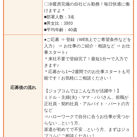
〇冷暖房完備の自社ビル勤務！毎日快適に働
けますよ＊゜
■部署人数：3名
■男女比：3対0
■平均年齢：40歳
●ご応募 ⇒ 登録（WEB上でご希望条件などを
入力） ⇒ お仕事のご紹介・相談など ⇒ お仕
事スタート♪
＊来社不要で登録完了！最短1分〜で入力で
きます♪
＊応募から1〜2週間でのお仕事スタートも可
能です！お気軽にご相談ください！
応募後の流れ
【ジョブコムではこんな方が活躍中！】
ミドル・主婦(夫)・ママ・パパさん、前職が
正社員・契約社員・アルバイト・パートの方
など
⇒ハローワークで自分に合うお仕事が見つか
らない…という方、
派遣が初めてで不安…という方、まずはジョ
ブコムにご相談ください！