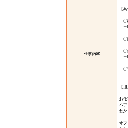
【具
〇
⇒F
〇商
〇
仕事内容
⇒P
〇電
【担
お仕
ペア
わか
オフ