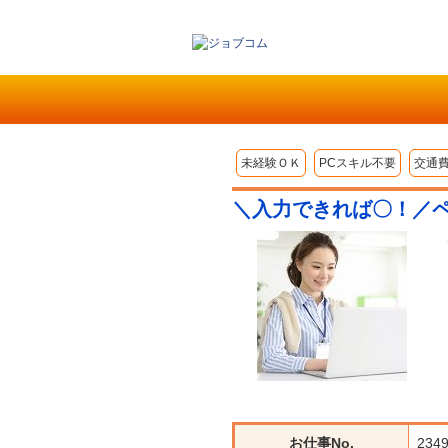
未経験ＯＫ
PCスキル不要
交通
＼入力できれば〇！／
お仕事No.
234