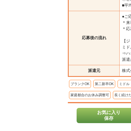
■平
●ご
＊来
＊応
応募後の流れ
【ジ
ミド
⇒ハ
派遣
派遣元
株式
ブランクOK
第二新卒OK
ミドル
家庭都合のお休み調整可
長く続け
お気に入り
保存