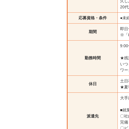
久し
20
応募資格・条件
●未
即
期間
※「
9:0
勤務時間
★残
いつ
ワー
土日
休日
★夏
大手
■就
派遣先
〇社
完備
〇ビ