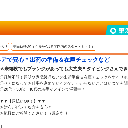
費あり
即日勤務OK（応募から1週間以内のスタートも可！）
ペアで安心＊出荷の準備＆在庫チェックなど
≪未経験でもブランクがあっても大丈夫＊タイピングさえでき
〇経験不問！照明や家電製品などの出荷準備＆在庫チェックをするサポ
〇ペアになってお仕事を進めているので、わからないことはいつでも聞
〇20代・30代・40代の若手がメインで活躍中＊
▼▼【週払いOK！】▼▼
お財布がピンチな方も安心＊
お気軽にご相談ください！（規定あり）
91