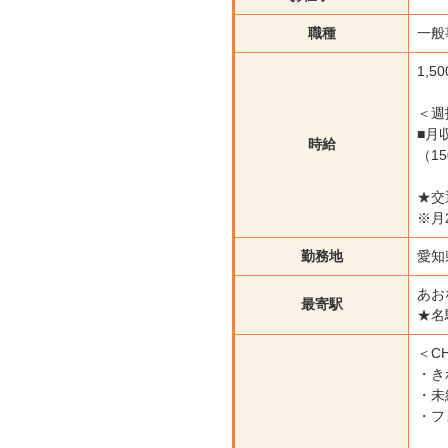
職種
一般
1,5
＜週
■月
時給
（1
★交
※月
勤務地
愛知
あお
最寄駅
★名
＜CH
・き
・未
・フ