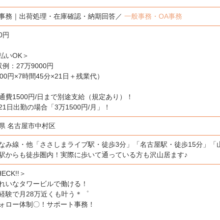
事務｜出荷処理・在庫確認・納期回答／
一般事務・OA事務
00円
払いOK＞
収例：27万9000円
500円×7時間45分×21日＋残業代）
通費1500円/日まで別途支給（規定あり）！
21日出勤の場合「3万1500円/月」！
県 名古屋市中村区
なみ線・他「ささしまライブ駅・徒歩3分」「名古屋駅・徒歩15分」「
駅からも徒歩圏内！実際に歩いて通っている方も沢山居ます♪
ECK!!＞
れいなタワービルで働ける！
経験で月28万近くも叶う＊゜
ォロー体制〇！サポート事務！