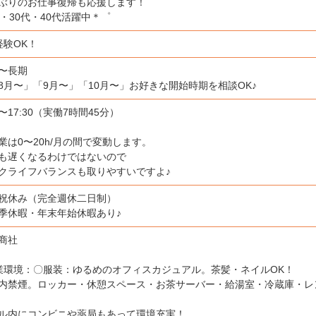
ぶりのお仕事復帰も応援します！
代・30代・40代活躍中＊゜
経験OK！
日〜長期
8月〜」「9月〜」「10月〜」お好きな開始時期を相談OK♪
0〜17:30（実働7時間45分）
業は0〜20h/月の間で変動します。
も遅くなるわけではないので
クライフバランスも取りやすいですよ♪
祝休み（完全週休二日制）
季休暇・年末年始休暇あり♪
商社
業環境：〇服装：ゆるめのオフィスカジュアル。茶髪・ネイルOK！
内禁煙。ロッカー・休憩スペース・お茶サーバー・給湯室・冷蔵庫・レ
ル内にコンビニや薬局もあって環境充実！