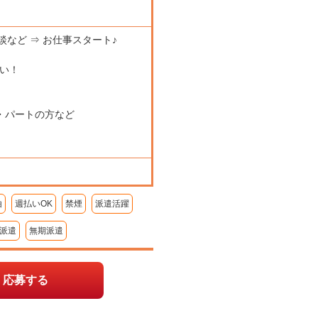
談など ⇒ お仕事スタート♪
い！
・パートの方など
由
週払いOK
禁煙
派遣活躍
派遣
無期派遣
応募する