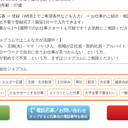
均年齢：37歳
応募 ⇒ 登録（WEB上でご希望条件などを入力） ⇒ お仕事のご紹介・相
社不要で登録完了！最短1分〜で入力できます♪
募から1〜2週間でのお仕事スタートも可能です！お気軽にご相談くださ
ョブコムではこんな方が活躍中！】
ル・主婦(夫)・ママ・パパさん、前職が正社員・契約社員・アルバイト
ローワークで自分に合うお仕事が見つからない…という方、
が初めてで不安…という方、まずはジョブコムにご相談ください！
会社ジョブコム
・エルダー応援
主婦・主夫歓迎
土日休み
商社
駅近
大企業
服装自
たい
人をサポートする仕事
コツコツとした仕事
大手企業で働きたい
一般
電話応募／お問い合わせ
タップすると応募先の電話番号を表示