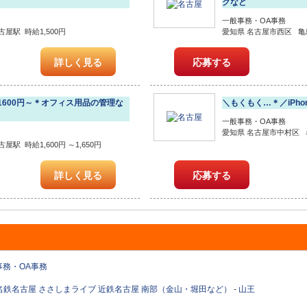
クなど
一般事務・OA事務
屋駅 時給1,500円
愛知県 名古屋市西区 亀島
詳しく見る
応募する
600円～＊オフィス用品の管理な
＼もくもく…＊／iPh
一般事務・OA事務
愛知県 名古屋市中村区 名古
駅 時給1,600円 ～1,650円
詳しく見る
応募する
事務・OA事務
名鉄名古屋
ささしまライブ
近鉄名古屋
南部（金山・堀田など）
-
山王