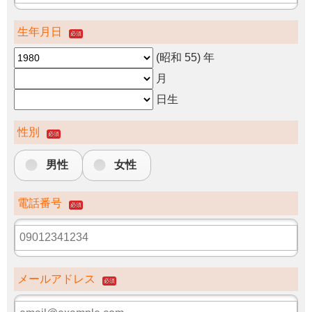
生年月日
必須
(昭和 55)
年
月
日生
性別
必須
男性
女性
電話番号
必須
メールアドレス
必須