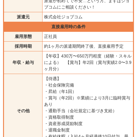
派遣が初めてで不安…という方、まずはジョ
ブコムにご相談ください！
派遣元
株式会社ジョブコム
直接雇用時の条件
雇用形態
正社員
採用時期
約1ヶ月の派遣期間終了後、直接雇用予定
【年収】430万〜650万円程度（経験・スキル
年収・給与
による） 【賞与】年2回（賞与実績2.0〜3.9
ヶ月分）
【待遇】
・社会保険完備
・昇給（年1回）
・賞与（年2回）※業績により3月に臨時賞与
あり
その他
・通勤手当（会社規定に基づき支給）
・資格取得制度
・資産形成奨励制度
・退職金制度
・有給休暇（入社4ヶ月経過後10日付与、最