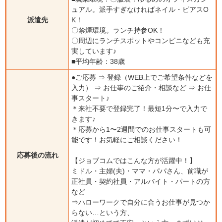
ュアル。派手すぎなければネイル・ピアスO
派遣先
K！
〇禁煙環境。ランチ持参OK！
〇周辺にランチスポットやコンビニなども充
実しています♪
■平均年齢：38歳
●ご応募 ⇒ 登録（WEB上でご希望条件などを
入力） ⇒ お仕事のご紹介・相談など ⇒ お仕
事スタート♪
＊来社不要で登録完了！最短1分〜で入力で
きます♪
＊応募から1〜2週間でのお仕事スタートも可
能です！お気軽にご相談ください！
応募後の流れ
【ジョブコムではこんな方が活躍中！】
ミドル・主婦(夫)・ママ・パパさん、前職が
正社員・契約社員・アルバイト・パートの方
など
⇒ハローワークで自分に合うお仕事が見つか
らない…という方、