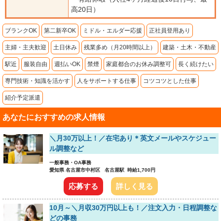
高20日）
ブランクOK
第二新卒OK
ミドル・エルダー応援
正社員登用あり
主婦・主夫歓迎
土日休み
残業多め（月20時間以上）
建築・土木・不動産
駅近
服装自由
週払いOK
禁煙
家庭都合のお休み調整可
長く続けたい
専門技術・知識を活かす
人をサポートする仕事
コツコツとした仕事
紹介予定派遣
あなたにおすすめの求人情報
＼月30万以上！／在宅あり＊英文メールやスケジュー
ル調整など
一般事務・OA事務
愛知県 名古屋市中村区 名古屋駅 時給1,700円
応募する
詳しく見る
10月～＼月収30万円以上も！／注文入力・日程調整な
どの事務