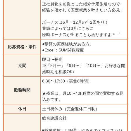
正社員化を前提とした紹介予定派遣なので
経験を活かして安定就業を叶えたい方必見！
ボーナスは6月・12月の年2回あり！
業績によっては3月にさらに
臨時ボーナスが出ることもありますよ＊゜
●積算の実務経験がある方。
応募資格・条件
●Excel：SUM関数程度
即日〜長期
期間
※「8月〜」「9月〜」「10月〜」お好きな開
始時期を相談OK♪
8:30〜17:30（実働8時間）
勤務時間
★残業は、月10〜40h程度の間で変動する見
込みです。
休日
土日祝休み（完全週休二日制）
総合建設会社
■就業環境：〇服装：ゆるめのオフィスカジ