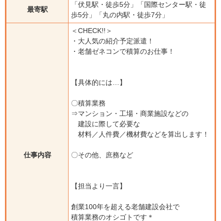
「伏見駅・徒歩5分」「国際センター駅・徒
最寄駅
歩5分」「丸の内駅・徒歩7分」
＜CHECK!!＞
・大人気の紹介予定派遣！
・老舗ゼネコンで積算のお仕事！
【具体的には…】
〇積算業務
⇒マンション・工場・商業施設などの
建設に際して必要な
材料／人件費／機材費などを算出します！
仕事内容
〇その他、庶務など
【担当より一言】
創業100年を超える老舗建設会社で
積算業務のオシゴトです＊