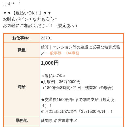
ます＊゜
▼▼【週払いOK！】▼▼
お財布がピンチな方も安心＊
お気軽にご相談ください！（規定あり）
お仕事No.
22791
積算｜マンション等の建設に必要な積算業務
職種
／
一般事務・OA事務
1,800円
＜週払いOK＞
■月収例：36万9000円
時給
（1800円×8時間×21日＋残業30hの場合）
★交通費1500円/日まで別途支給（規定あ
り）！
※月21日出勤の場合「3万1500円/月」！
勤務地
愛知県 名古屋市中区