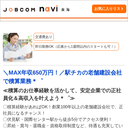
お気に入りリスト
交通費あり
即日勤務OK（応募から1週間以内のスタートも可！）
＼MAX年収650万円！／駅チカの老舗建設会社
で積算業務＊゜
≪積算のお仕事経験を活かして、安定企業での正社
員化＆高収入を叶えよう＊゜≫
〇積算経験があればOK！創業100年以上の老舗建設会社で、正
社員になるチャンス！
〇伏見駅・国際センター駅から徒歩5分でアクセス便利！
〇昇給・賞与・退職金・資格取得制度など、待遇も充実してい