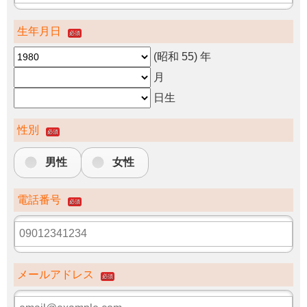
生年月日
必須
(昭和 55)
年
月
日生
性別
必須
男性
女性
電話番号
必須
メールアドレス
必須