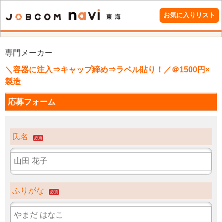
お気に入りリスト
専門メーカー
＼容器に注入⇒キャップ締め⇒ラベル貼り！／＠1500円×
製造
応募フォーム
氏名
必須
ふりがな
必須