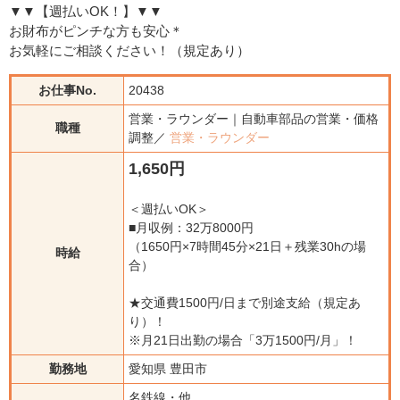
▼▼【週払いOK！】▼▼
お財布がピンチな方も安心＊
お気軽にご相談ください！（規定あり）
お仕事No.
20438
営業・ラウンダー｜自動車部品の営業・価格
職種
調整／
営業・ラウンダー
1,650円
＜週払いOK＞
■月収例：32万8000円
（1650円×7時間45分×21日＋残業30hの場
時給
合）
★交通費1500円/日まで別途支給（規定あ
り）！
※月21日出勤の場合「3万1500円/月」！
勤務地
愛知県 豊田市
名鉄線・他