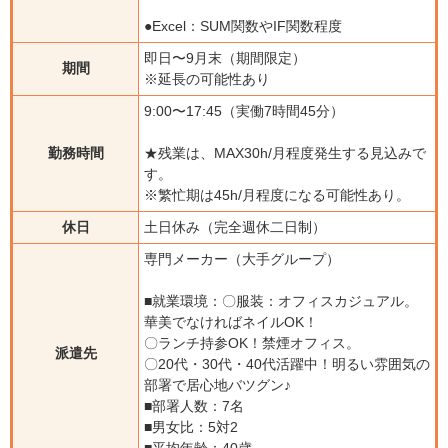
●Excel：SUM関数やIF関数程度
即日〜9月末（期間限定）
期間
※延長の可能性あり
9:00〜17:45（実働7時間45分）
勤務時間
★残業は、MAX30h/月程度発生する見込みで
す。
※繁忙期は45h/月程度になる可能性あり。
休日
土日休み（完全週休二日制）
専門メーカー（大手グループ）
■就業環境：〇服装：オフィスカジュアル。
華美でなければネイルOK！
〇ランチ持参OK！禁煙オフィス。
派遣先
〇20代・30代・40代活躍中！明るい雰囲気の
部署で居心地バツグン♪
■部署人数：7名
■男女比：5対2