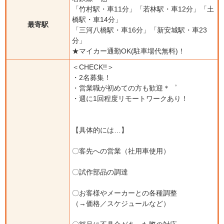
「竹村駅・車11分」「若林駅・車12分」「土
橋駅・車14分」
最寄駅
「三河八橋駅・車16分」「新安城駅・車23
分」
★マイカー通勤OK(駐車場代無料)！
＜CHECK!!＞
・2名募集！
・営業職が初めての方も歓迎＊゜
・週に1回程度リモートワークあり！
【具体的には…】
〇客先への営業（社用車使用）
〇試作部品の調達
〇お客様やメーカーとの各種調整
（→価格／スケジュールなど）