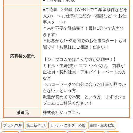
■平均年齢：40歳
●ご応募 ⇒ 登録（WEB上でご希望条件などを
入力） ⇒ お仕事のご紹介・相談など ⇒ お仕
事スタート♪
＊来社不要で登録完了！最短1分〜で入力で
きます♪
＊応募から1〜2週間でのお仕事スタートも可
能です！お気軽にご相談ください！
応募後の流れ
【ジョブコムではこんな方が活躍中！】
ミドル・主婦(夫)・ママ・パパさん、前職が
正社員・契約社員・アルバイト・パートの方
など
⇒ハローワークで自分に合うお仕事が見つか
らない…という方、
派遣が初めてで不安…という方、まずはジョ
ブコムにご相談ください！
派遣元
株式会社ジョブコム
ブランクOK
第二新卒OK
ミドル・エルダー応援
主婦・主夫歓迎