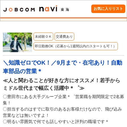
お気に入りリスト
未経験ＯＫ
交通費あり
即日勤務OK（応募から1週間以内のスタートも可！）
＼知識ゼロでOK！／9月まで・在宅あり！自動
車部品の営業＊
≪人と関わることが好きな方にオススメ！若手から
ミドル世代まで幅広く活躍中＊゜≫
〇豊田市にある大手グループ企業＊゜営業職を期間限定で2名募
集！
〇担当するのはすでに取引のあるお客様だけなので、飛び込み
営業などは無いですよ！
〇明るい雰囲気で何でも話しやすいと評判の職場です＊