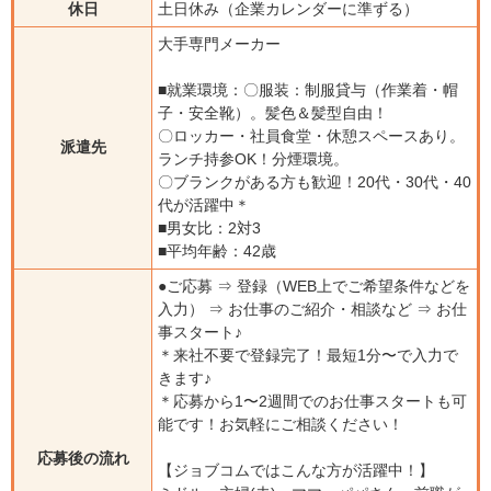
休日
土日休み（企業カレンダーに準ずる）
大手専門メーカー
■就業環境：〇服装：制服貸与（作業着・帽
子・安全靴）。髪色＆髪型自由！
〇ロッカー・社員食堂・休憩スペースあり。
派遣先
ランチ持参OK！分煙環境。
〇ブランクがある方も歓迎！20代・30代・40
代が活躍中＊
■男女比：2対3
■平均年齢：42歳
●ご応募 ⇒ 登録（WEB上でご希望条件などを
入力） ⇒ お仕事のご紹介・相談など ⇒ お仕
事スタート♪
＊来社不要で登録完了！最短1分〜で入力で
きます♪
＊応募から1〜2週間でのお仕事スタートも可
能です！お気軽にご相談ください！
応募後の流れ
【ジョブコムではこんな方が活躍中！】