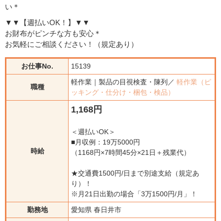
い＊
▼▼【週払いOK！】▼▼
お財布がピンチな方も安心＊
お気軽にご相談ください！（規定あり）
お仕事No.
15139
軽作業｜製品の目視検査・陳列／
軽作業（ピ
職種
ッキング・仕分け・梱包・検品）
1,168円
＜週払いOK＞
■月収例：19万5000円
時給
（1168円×7時間45分×21日＋残業代）
★交通費1500円/日まで別途支給（規定あ
り）！
※月21日出勤の場合「3万1500円/月」！
勤務地
愛知県 春日井市