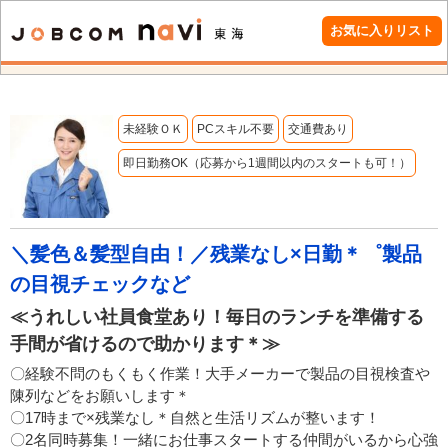
お気に入りリスト
未経験ＯＫ
PCスキル不要
交通費あり
即日勤務OK（応募から1週間以内のスタートも可！）
＼髪色＆髪型自由！／残業なし×日勤＊゜製品
の目視チェックなど
≪うれしい社員食堂あり！毎日のランチを準備する
手間が省けるので助かります＊≫
〇経験不問のもくもく作業！大手メーカーで製品の目視検査や
陳列などをお願いします＊
〇17時まで×残業なし＊自然と生活リズムが整います！
〇2名同時募集！一緒にお仕事スタートする仲間がいるから心強