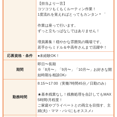
【担当より一言】
コツコツもくもくルーティン作業！
1度流れを覚えればとってもカンタン＊゜
作業は座って行います。
ずっと立ちっぱなしではありません！
増員募集！穏やかな雰囲気の職場です。
若手からミドル＆中高年さんまで活躍中！
応募資格・条件
●未経験OK！
即日〜長期
期間
※「8月〜」「9月〜」「10月〜」お好きな開
始時期を相談OK♪
8:15〜17:00（実働7時間45分／日勤のみ）
★基本残業なし！残務処理を合計してもMAX
勤務時間
5時間/月程度！
ご家庭やプライベートとの両立を目指す、主
婦(夫)・ママ・パパにもオススメ♪