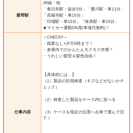
JR線・他
「春日井駅・徒歩3分」「勝川駅・車11分」
最寄駅
「高蔵寺駅・車15分」
「印場駅・車15分」「味美駅・車15分」
★マイカー通勤OK(駐車場代無料)！
＜CHECK!!＞
・残業なし×夕方5時まで！
・倉庫内でのかんたんモクモク作業＊
・うれしい髪型＆髪色自由！
【具体的には…】
（1）製品の目視検査（キズなどがないかチ
ェック）
（2）検査した製品をケース内に並べる
仕事内容
（3）ケースを指定の位置へ台車で運んで完
了！